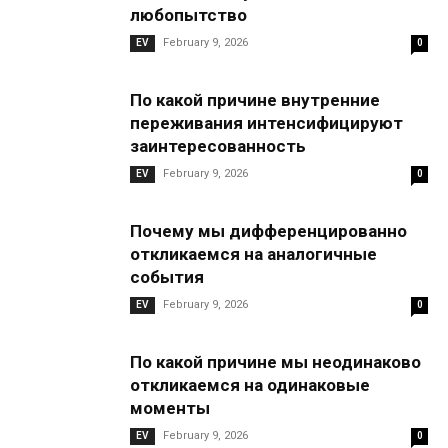
любопытство
February 9, 2026
EV
0
По какой причине внутренние
переживания интенсифицируют
заинтересованность
February 9, 2026
EV
0
Почему мы дифференцированно
откликаемся на аналогичные
события
February 9, 2026
EV
0
По какой причине мы неодинаково
откликаемся на одинаковые
моменты
February 9, 2026
EV
0