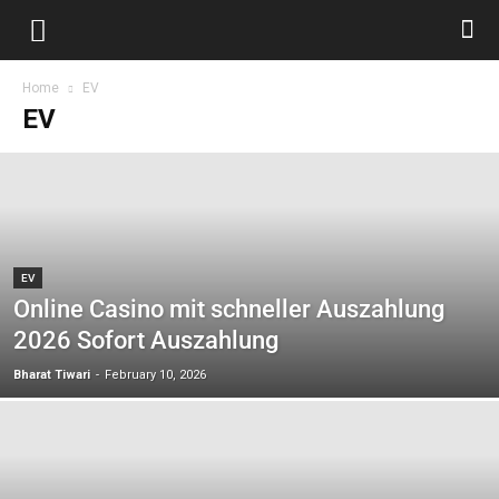
Home
EV
EV
EV
Online Casino mit schneller Auszahlung
2026 Sofort Auszahlung
Bharat Tiwari
-
February 10, 2026