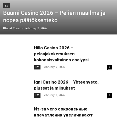
EV
Buumi Casino 2026 – Pelien maailma ja
nopea päätöksenteko
Bharat Tiwari
-
February 9, 2026
Hillo Casino 2026 –
pelaajakokemuksen
kokonaisvaltainen analyysi
February 9, 2026
EV
0
Igni Casino 2026 – Yhteenveto,
plussat ja miinukset
February 9, 2026
EV
0
Из-за чего сокровенные
впечатления увеличивают